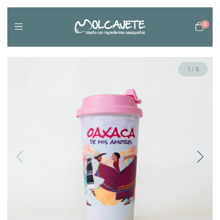
0
1
/
5