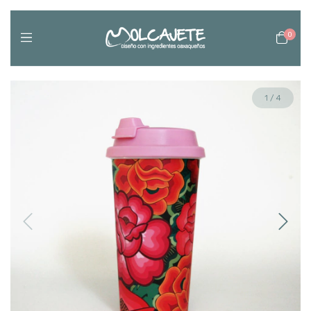
0
1
/
4